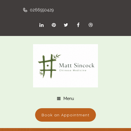
0266550429
Menu
Book an Appointment