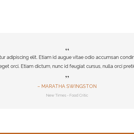
r adipiscing elit. Etiam id augue vitae odio accumsan condime
t orci. Etiam dictum, nunc id feugiat cursus, nulla orci pretium
– MARATHA SWINGSTON
New Times - Food Critic